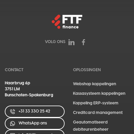
VOLG ONS
LinkedIn FTF finance
Facebook FTF finance
CONTACT
OPLOSSINGEN
Haarbrug 6p
Webshop koppelingen
3751 LM
Kassasysteem koppelingen
Bunschoten-Spakenburg
Koppeling ERP-systeem
+31 33 330 25 42
Creditcard management
Geautomatiseerd
WhatsApp ons
debiteurenbeheer