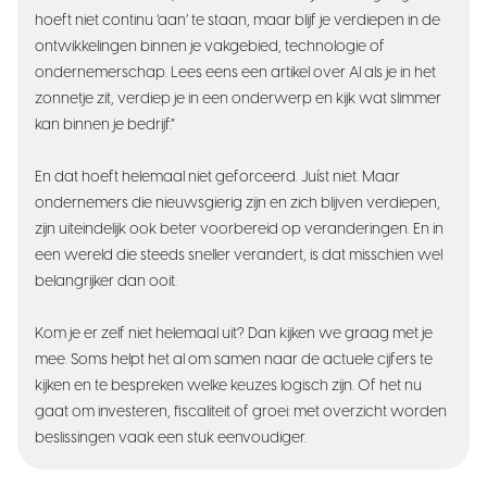
hoeft niet continu ‘aan’ te staan, maar blijf je verdiepen in de
ontwikkelingen binnen je vakgebied, technologie of
ondernemerschap. Lees eens een artikel over AI als je in het
zonnetje zit, verdiep je in een onderwerp en kijk wat slimmer
kan binnen je bedrijf.”
En dat hoeft helemaal niet geforceerd. Juíst niet. Maar
ondernemers die nieuwsgierig zijn en zich blijven verdiepen,
zijn uiteindelijk ook beter voorbereid op veranderingen. En in
een wereld die steeds sneller verandert, is dat misschien wel
belangrijker dan ooit.
Kom je er zelf niet helemaal uit? Dan kijken we graag met je
mee. Soms helpt het al om samen naar de actuele cijfers te
kijken en te bespreken welke keuzes logisch zijn. Of het nu
gaat om investeren, fiscaliteit of groei: met overzicht worden
beslissingen vaak een stuk eenvoudiger.