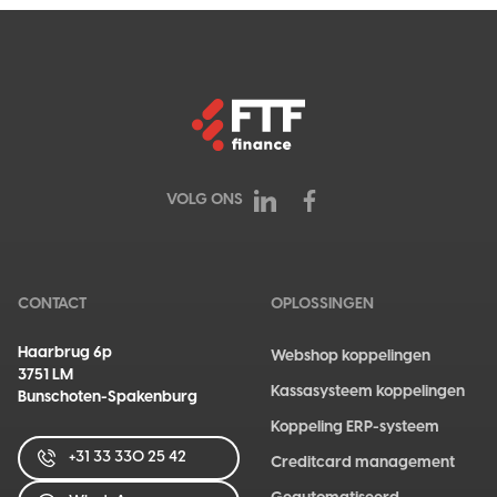
VOLG ONS
LinkedIn FTF finance
Facebook FTF finance
CONTACT
OPLOSSINGEN
Haarbrug 6p
Webshop koppelingen
3751 LM
Kassasysteem koppelingen
Bunschoten-Spakenburg
Koppeling ERP-systeem
+31 33 330 25 42
Creditcard management