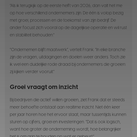
“Als ik terugkijk op de eerste helft van 2026, dan valt het me
op hoe verschillend ondernemers zijn. De één is volop bezig
met groei, processen en de toekomst van zijn bedrijf. De
ander focust zich vooral op de dagelijkse operatie en wil rust
en stabiliteit behouden.”
“Ondernemen blijft maatwerk”, vertelt Frank. “In elke branche
zijn de vragen, uitdagingen en doelen weer anders. Toch zie
ik wel een duidelijke rode draad bij ondernemers die groeien:
zij kijken verder vooruit.”
Groei vraagt om inzicht
Bij bedrijven die actief willen groeien, ziet Frank dat er steeds
meer behoefte ontstaat aan realtime inzicht. Niet één keer
per jaar horen hoe het ervoor staat, maar tussentijds kunnen
sturen op cijfers, groei en investeringen. “Dat is ook logisch,
want hoe groter de onderneming wordt, hoe belangrijker
het is om grip te houden op wat er gebeurt.”