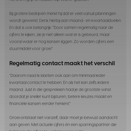
Bij grotere bedrijven merkt hij dat er veel vanuit planningen
wordt gewerkt. Denk hierbij aan maand- en kwartaaldoelen.
En dat is ook belangrijk. “Door samen regelmatig naar de
cijfers te kijken, zie je niet alleen wat er is gebeurd, maar
vooral waar er nog kansen liggen. Zo worden cijfers een
stuurmiddel voor groei.”
Regelmatig contact maakt het verschil
“Daarom raad ik klanten ook aan om minimaal ieder
kwartaal contact te hebben. En als het kan zelfs iedere
maand. Juist in die gesprekken haal je de grootste winst:
doordat je sneller kunt bijsturen, betere keuzes maakt en
financiële kansen eerder herkent.”
Groei ontstaat niet vanzelf, daar moet je bewust aandacht
aan geven. Met actuele cijfers én een sparringspartner die