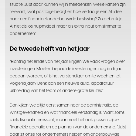
situatie. Juist daar kunnen wij in meedenken: welke kansen zijn
relevant, wat past bij je bedrijf en hoe vertaal je een AI-idee
naar een financieel onderbouwde beslissing? Zo gebruik je
AI niet als los hulpmiddel, maar als extra input om slimmer te
ondernemen.”
De tweede helft van het jaar
“Richting het einde van het jaar krijgen we vaak vragen over
investeringen. Moeten bepaalde investeringen nog in dit jaar
gedaan worden, of is het verstandiger om te wachten tot
volgend jaar? Denk aan een nieuwe auto, apparatuur,
uitbreiding van het team of andere grote keuzes.”
Dan kijken we altijd eerst samen naar de administratie, de
winstgevendheid en wat financieel verstandig is. Want soms
is iets fiscaal interessant, maar moet het ook passen bij de
financiële operatie en de plannen van de onderneming. “Juist
daar zit onze rol: ondernemers helpen om onderbouwde