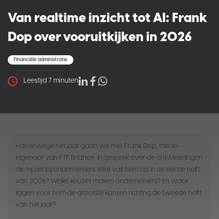
Van realtime inzicht tot AI: Frank
Dop over vooruitkijken in 2026
Financiële administratie
Leestijd
7
minuten
Halverwege het jaar gaan we met Frank Dop, mede-
eigenaar van FTF finance, in gesprek over de ontwikkelingen
die hij ziet bij ondernemers. Wat valt hem op in de eerste helft
van 2026? Welke keuzes maken ondernemers? En waar
liggen voor hem de grootste kansen richting de tweede helft
van het jaar?