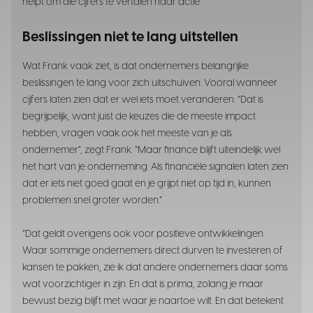
helpt om die cijfers te vertalen naar actie.
Beslissingen niet te lang uitstellen
Wat Frank vaak ziet, is dat ondernemers belangrijke
beslissingen te lang voor zich uitschuiven. Vooral wanneer
cijfers laten zien dat er wel iets moet veranderen. “Dat is
begrijpelijk, want juist de keuzes die de meeste impact
hebben, vragen vaak ook het meeste van je als
ondernemer”, zegt Frank. “Maar finance blijft uiteindelijk wel
het hart van je onderneming. Als financiële signalen laten zien
dat er iets niet goed gaat en je grijpt niet op tijd in, kunnen
problemen snel groter worden.”
“Dat geldt overigens ook voor positieve ontwikkelingen.
Waar sommige ondernemers direct durven te investeren of
kansen te pakken, zie ik dat andere ondernemers daar soms
wat voorzichtiger in zijn. En dat is prima, zolang je maar
bewust bezig blijft met waar je naartoe wilt. En dat betekent