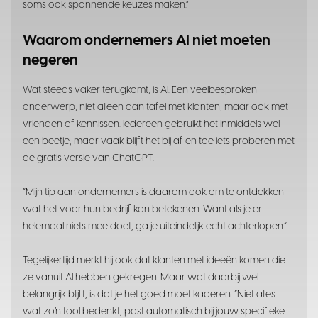
soms ook spannende keuzes maken.”
Waarom ondernemers AI niet moeten
negeren
Wat steeds vaker terugkomt, is AI. Een veelbesproken
onderwerp, niet alleen aan tafel met klanten, maar ook met
vrienden of kennissen. Iedereen gebruikt het inmiddels wel
een beetje, maar vaak blijft het bij af en toe iets proberen met
de gratis versie van ChatGPT.
“Mijn tip aan ondernemers is daarom ook om te ontdekken
wat het voor hun bedrijf kan betekenen. Want als je er
helemaal niets mee doet, ga je uiteindelijk echt achterlopen.”
Tegelijkertijd merkt hij ook dat klanten met ideeën komen die
ze vanuit AI hebben gekregen. Maar wat daarbij wel
belangrijk blijft, is dat je het goed moet kaderen. “Niet alles
wat zo’n tool bedenkt, past automatisch bij jouw specifieke